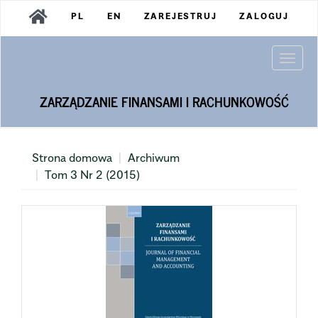
Main
PL
EN
ZAREJESTRUJ
ZALOGUJ
Navigation
Main
Content
Togg
Sidebar
navi
ZARZĄDZANIE FINANSAMI I RACHUNKOWOŚĆ
Strona domowa
Archiwum
Tom 3 Nr 2 (2015)