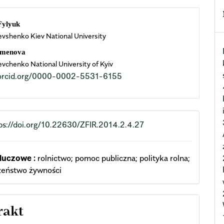
n
Fylyuk
evshenko Kiev National University
cle
imenova
ent
evchenko National University of Kyiv
//orcid.org/0000-0002-5531-6155
ps://doi.org/10.22630/ZFIR.2014.2.4.27
luczowe :
rolnictwo; pomoc publiczna; polityka rolna;
zeństwo żywności
rakt