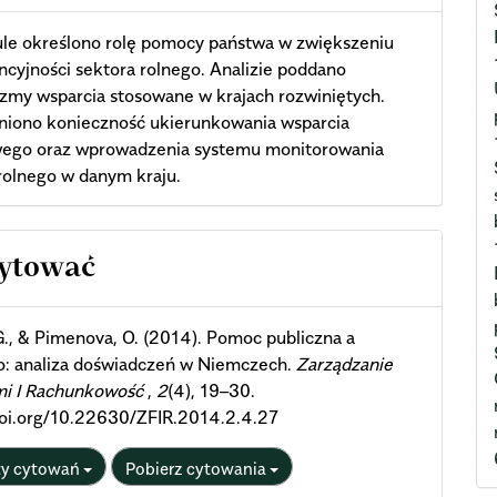
ule określono rolę pomocy państwa w zwiększeniu
cyjności sektora rolnego. Analizie poddano
zmy wsparcia stosowane w krajach rozwiniętych.
iono konieczność ukierunkowania wsparcia
wego oraz wprowadzenia systemu monitorowania
rolnego w danym kraju.
cle
cytować
ils
G., & Pimenova, O. (2014). Pomoc publiczna a
o: analiza doświadczeń w Niemczech.
Zarządzanie
mi I Rachunkowość
,
2
(4), 19–30.
doi.org/10.22630/ZFIR.2014.2.4.27
ty cytowań
Pobierz cytowania