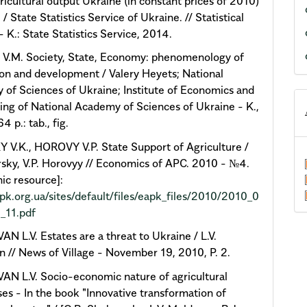
ricultural output Ukraine (in constant prices of 2010)
/ State Statistics Service of Ukraine. // Statistical
- K.: State Statistics Service, 2014.
V.M. Society, State, Economy: phenomenology of
ion and development / Valery Heyets; National
of Sciences of Ukraine; Institute of Economics and
ing of National Academy of Sciences of Ukraine - K.,
 p.: tab., fig.
V.K., HOROVY V.P. State Support of Agriculture /
rsky, V.P. Horovyy // Economics of APC. 2010 - №4.
nic resource]:
apk.org.ua/sites/default/files/eapk_files/2010/2010_0
_11.pdf
 L.V. Estates are a threat to Ukraine / L.V.
 // News of Village - November 19, 2010, P. 2.
N L.V. Socio-economic nature of agricultural
ses - In the book "Innovative transformation of