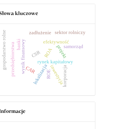
Słowa kluczowe
sektor rolniczy
gospodarstwo rolne
zadłużenie
banki
wynik finansowy
efektywność
przedsiębiorstwa
samorząd
projekt
ROA
CSR
rynek kapitałowy
lokalizacja
inwestycja
korporacja
CAR
ROE
Informacje