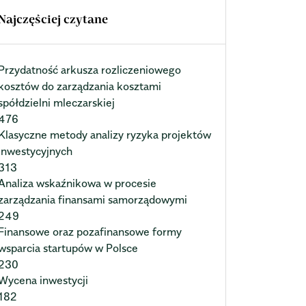
Najczęściej czytane
Przydatność arkusza rozliczeniowego
kosztów do zarządzania kosztami
spółdzielni mleczarskiej
476
Klasyczne metody analizy ryzyka projektów
inwestycyjnych
313
Analiza wskaźnikowa w procesie
zarządzania finansami samorządowymi
249
Finansowe oraz pozafinansowe formy
wsparcia startupów w Polsce
230
Wycena inwestycji
182