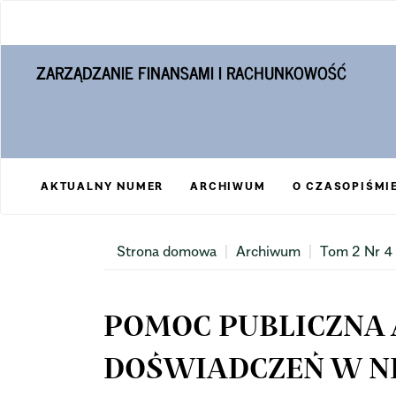
Main
Navigation
Main
ZARZĄDZANIE FINANSAMI I RACHUNKOWOŚĆ
Content
Sidebar
AKTUALNY NUMER
ARCHIWUM
O CZASOPIŚMI
Strona domowa
Archiwum
Tom 2 Nr 4
POMOC PUBLICZNA 
DOŚWIADCZEŃ W N