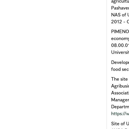
agricultu
Pashaver
NAS of U
2012 - 
PIMENOVA
economy 
08.00.01
Universi
Developm
food sec
The site
Agribusi
Associat
Managem
Departme
https://
Site of 