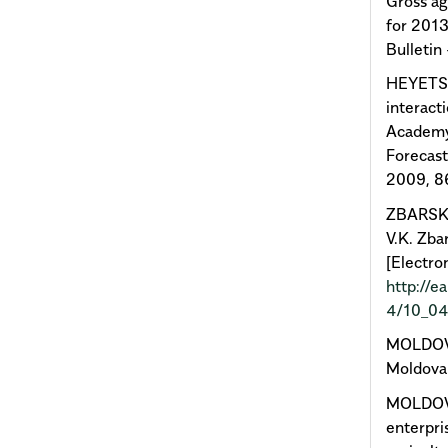
Gross ag
for 2013 
Bulletin 
HEYETS 
interact
Academy 
Forecast
2009, 864
ZBARSKY 
V.K. Zba
[Electro
http://e
4/10_04
MOLDOVAN
Moldovan
MOLDOVA
enterpri