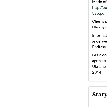
Mode of 
http://e
375.pdf
Chernyak
Chernyak
Informat
anderwei
Endfass
Basic ec
agricult
Ukraine /
2014.
Stat