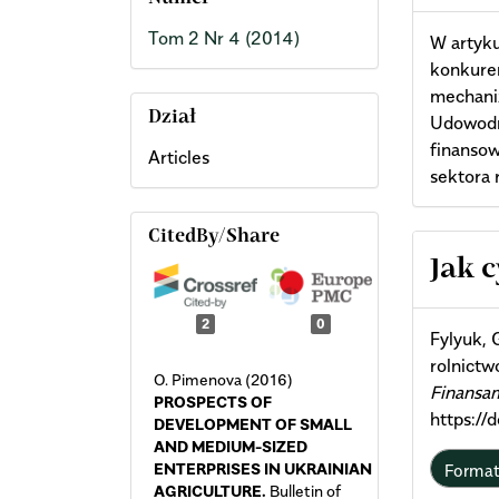
Tom 2 Nr 4 (2014)
W artyk
konkuren
mechani
Dział
Udowodn
finanso
Articles
sektora 
CitedBy/Share
Arti
Jak 
Deta
2
0
Fylyuk, 
rolnictw
O. Pimenova (2016)
Finansa
PROSPECTS OF
https://
DEVELOPMENT OF SMALL
AND MEDIUM-SIZED
ENTERPRISES IN UKRAINIAN
Forma
AGRICULTURE.
Bulletin of