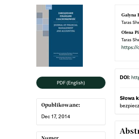
Article
Mai
Galyna 
Taras Sh
Sidebar
Arti
Olena P
Cont
Taras Sh
https:
DOI:
htt
PDF (English)
Słowa k
bezpiec
Opublikowane:
Dec 17, 2014
Abst
Numer