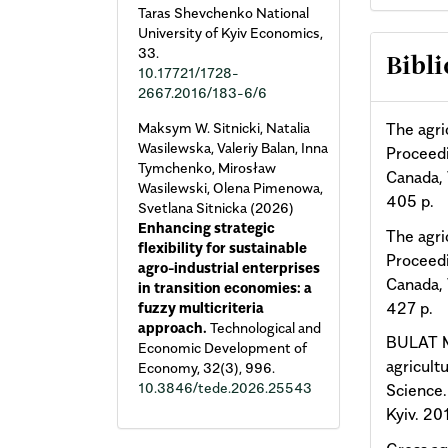
Taras Shevchenko National
University of Kyiv Economics,
33.
Bibli
10.17721/1728-
2667.2016/183-6/6
Maksym W. Sitnicki, Natalia
The agri
Wasilewska, Valeriy Balan, Inna
Proceedi
Tymchenko, Mirosław
Canada, 
Wasilewski, Olena Pimenowa,
405 p.
Svetlana Sitnicka (2026)
Enhancing strategic
The agri
flexibility for sustainable
Proceedi
agro-industrial enterprises
Canada, 
in transition economies: a
427 p.
fuzzy multicriteria
approach.
Technological and
BULAT M.
Economic Development of
agricultu
Economy,
32
(3),
996.
10.3846/tede.2026.25543
Science.
Kyiv. 20