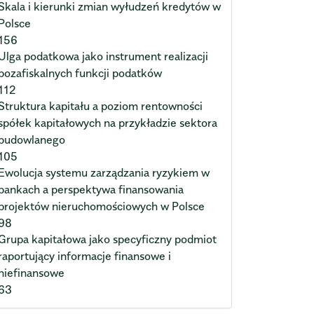
Skala i kierunki zmian wyłudzeń kredytów w
Polsce
156
Ulga podatkowa jako instrument realizacji
pozafiskalnych funkcji podatków
112
Struktura kapitału a poziom rentowności
spółek kapitałowych na przykładzie sektora
budowlanego
105
Ewolucja systemu zarządzania ryzykiem w
bankach a perspektywa finansowania
projektów nieruchomościowych w Polsce
98
Grupa kapitałowa jako specyficzny podmiot
raportujący informacje finansowe i
niefinansowe
63