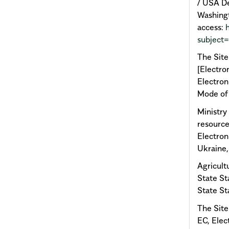
/ USA De
Washing
access:
subject
The Site
[Electro
Electron
Mode of
Ministry
resource
Electron
Ukraine,
Agricult
State Sta
State St
The Site
EC, Elec