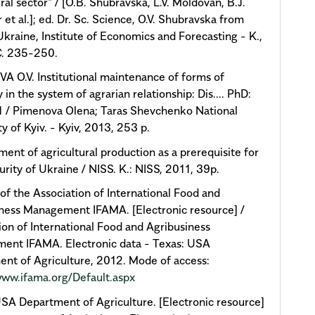
ral sector" / [O.B. Shubravska, L.V. Moldovan, B.J.
 et al.]; ed. Dr. Sc. Science, O.V. Shubravska from
kraine, Institute of Economics and Forecasting - K.,
C. 235-250.
 O.V. Institutional maintenance of forms of
in the system of agrarian relationship: Dis.... PhD:
 / Pimenova Olena; Taras Shevchenko National
ty of Kyiv. - Kyiv, 2013, 253 p.
ent of agricultural production as a prerequisite for
urity of Ukraine / NISS. K.: NISS, 2011, 39p.
 of the Association of International Food and
ness Management IFAMA. [Electronic resource] /
ion of International Food and Agribusiness
ent IFAMA. Electronic data - Texas: USA
nt of Agriculture, 2012. Mode of access:
www.ifama.org/Default.aspx
USA Department of Agriculture. [Electronic resource]