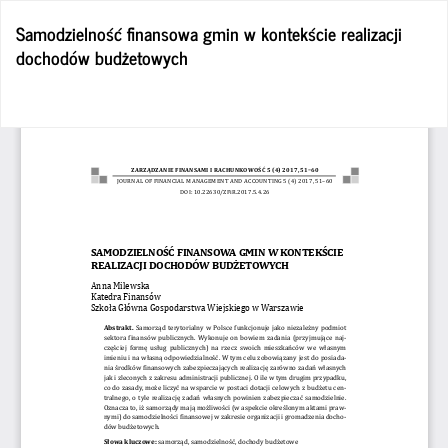
Wróć
Samodzielność finansowa gmin w kontekście realizacji
do
dochodów budżetowych
szczegółów
artykułu
Po
Po
P