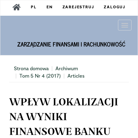
Main
PL
EN
ZAREJESTRUJ
ZALOGUJ
Navigation
Main
Content
Togg
Sidebar
navi
ZARZĄDZANIE FINANSAMI I RACHUNKOWOŚĆ
Strona domowa
Archiwum
Tom 5 Nr 4 (2017)
Articles
WPŁYW LOKALIZACJI
NA WYNIKI
FINANSOWE BANKU