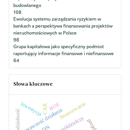
budowlanego
108
Ewolucja systemu zarządzania ryzykiem w
bankach a perspektywa finansowania projektów
nieruchomościowych w Polsce
98
Grupa kapitałowa jako specyficzny podmiot
raportujący informacje finansowe i niefinansowe
64
Słowa kluczowe
inwestycja
finansowanie
ROE
CAR
sprawność działania
samodzielność
bank spółdzielczy
projekt