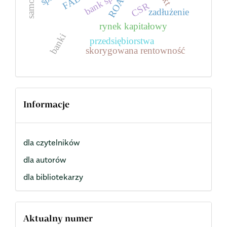
FADN
ROA
CSR
zadłużenie
rynek kapitałowy
banki
przedsiębiorstwa
skorygowana rentowność
Informacje
dla czytelników
dla autorów
dla bibliotekarzy
Aktualny numer