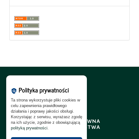
Polityka Cookies:
PL
|
EN
Polityka prywatności
policy
Polityka Prywatności:
PL
|
EN
Ta strona wykorzystuje pliki cookies w
Polityka RODO:
PL
|
EN
celu zapewnienia prawidłowego
działania i poprawy jakości obsługi.
Korzystając z serwisu, wyrażasz zgodę
na ich użycie, zgodnie z obowiązującą
polityką prywatności
.