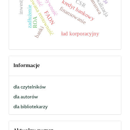
skorygowana rentowność
efektywność
inwestycja
lokalizacja
CSR
kredyt bankowy
zadłużenie
finansowanie
FADN
ROA
banki
ład korporacyjny
Informacje
dla czytelników
dla autorów
dla bibliotekarzy