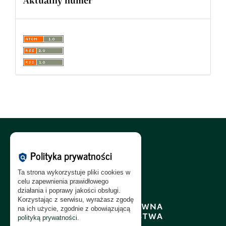
Aktualny numer
Polityka Cookies:
PL
|
EN
Polityka prywatności
policy
Polityka Prywatności:
PL
|
EN
Ta strona wykorzystuje pliki cookies w
Polityka RODO:
PL
|
EN
celu zapewnienia prawidłowego
działania i poprawy jakości obsługi.
Korzystając z serwisu, wyrażasz zgodę
na ich użycie, zgodnie z obowiązującą
polityką prywatności
.