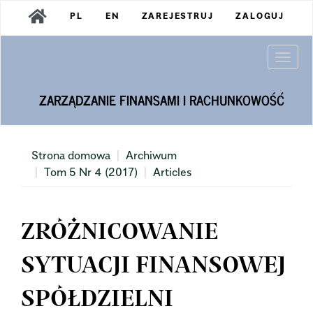
Main
PL
EN
ZAREJESTRUJ
ZALOGUJ
Navigation
Main
Content
Togg
Sidebar
navi
ZARZĄDZANIE FINANSAMI I RACHUNKOWOŚĆ
Strona domowa
Archiwum
Tom 5 Nr 4 (2017)
Articles
ZRÓŻNICOWANIE
SYTUACJI FINANSOWEJ
SPÓŁDZIELNI