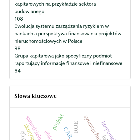
kapitałowych na przykładzie sektora
budowlanego
108
Ewolucja systemu zarządzania ryzykiem w
bankach a perspektywa finansowania projektów
nieruchomościowych w Polsce
98
Grupa kapitałowa jako specyficzny podmiot
raportujący informacje finansowe i niefinansowe
64
Słowa kluczowe
projekt
sytuacja finansowa
samodzielność
korporacja
ROE
CAR